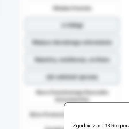
Władze Powiatu
e-Usługi
Miejsca doraźnego schronienia
Rejestry, ewidencja, archiwa
Jak załatwić sprawę
Biuro Powiatowego Rzecznika
Konsumentów
Biuro Promocji i Relacji Społecznych
Zgodnie z art. 13 Rozpo