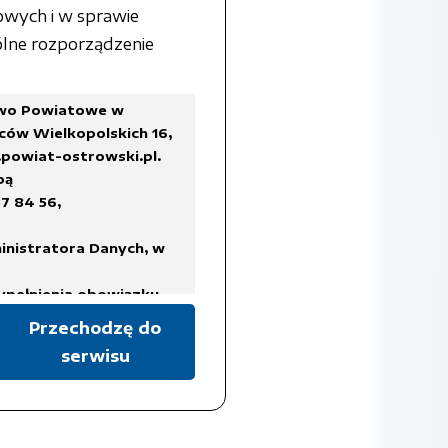
owych i w sprawie
lne rozporządzenie
two Powiatowe w
ców Wielkopolskich 16,
powiat-ostrowski.pl
.
bą
7 84 56,
inistratora Danych, w
ypełnienia obowiązku
Przechodzę do
serwisu
a Rady Ministrów z dnia
ykazów akt oraz instrukcji
isach prawa, regulujących