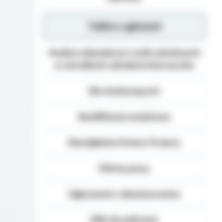
Tablica ogłoszeń
Analiza zdawalnosci osób szkolonych
w ośrodkach szkolenia kierowców
Dla niesłyszących
Kwalifikacja wojskowa
Nieodpłatna Pomoc Prawna
Oferty pracy
Ogłoszenia i obwieszczenia
Pliki do pobrania