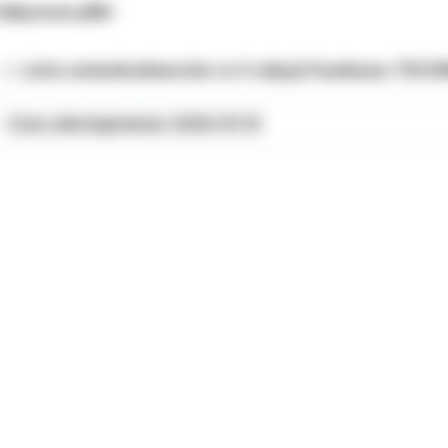
ałączone pliki
Lista wnioskodawców w X edycji Funduszu TECH
Czas udostępnienia: 2026-01-13