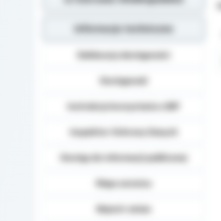
Z
Informacje techniczne
Deklaracja dostępności
Dostępność
Instrukcja korzystania z BIP
Inspektor Ochrony Danych
Dostęp do informacji publicznej
Mapa serwisu
Rejestr zmian