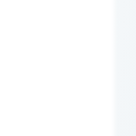
nie Administratora
rych przetwarzane są
zującego prawa (np.:
awnione do ich otrzymywania
i ustawowego ani
zą nam Państwo tych
m RODO, ma prawo do:
iwu wobec przetwarzania
obowych.