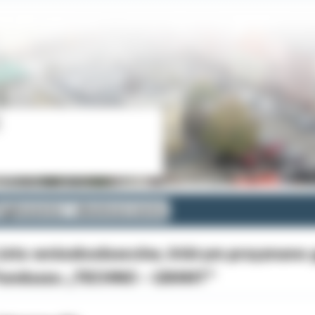
głoszenia i obwieszczenia
ista wnioskodawców, którym przyznano g
unduszu „TECHNO - GRANT”