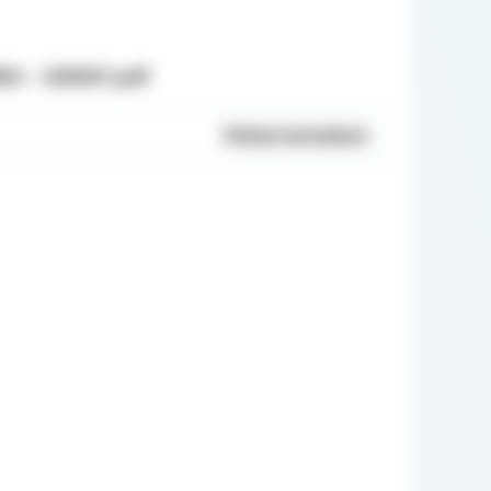
NO - GRANT.pdf
Pokaż metadane