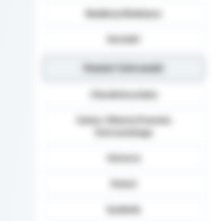
Redakcja Biuletynu
Kontakt
Powiat Ostrowski
Charakterystyka
Gminy i Miasta Powiatu
Ostrowskiego
Historia
Statut
Symbole