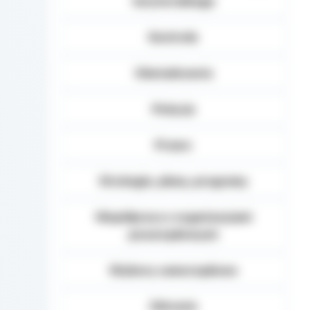
terytorialnego
Kontrole
Oświadczenia
Petycje
Prawo
Strategie, plany, programy
Współpraca z organizacjami
pozarządowymi
Wybory samorządowe
Zdrowie