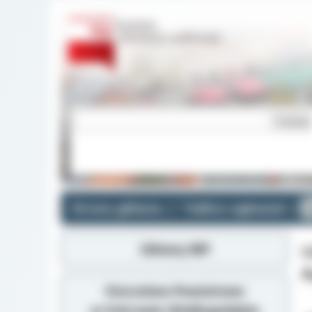
Strona główna
Tablica ogłoszeń
O
Główny BIP
L
F
Starostwo Powiatowe
w Ostrowie Wielkopolskim