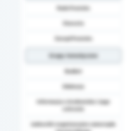
Dane osobowe mogą b
Rada Powiatu
Danych (np.: podmiot
dane osobowe), inst
organom administracj
Starosta
na podstawie przepisó
Podanie danych Osob
Zarząd Powiatu
umownego obowiązku 
danych, realizacja za
Grupy tematyczne
Osoba, której dane 
żądania od Administ
sprostowania, usunię
Budżet
danych, a także prze
wniesienia skargi d
Edukacja
Informacja o środowisku i jego
ochronie
Jednostki organizacyjne samorządu