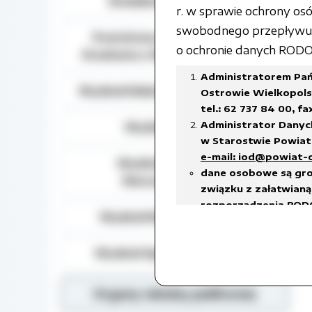
Działalność lobbingowa
r. w sprawie ochrony o
swobodnego przepływu t
Powiatowy Zespół do Spraw
o ochronie danych RODO) 
Orzekania o Niepełnosprawności
Administratorem Pań
Wydział Edukacji, Kultury i Sportu
Ostrowie Wielkopolsk
tel.: 62 737 84 00, fa
Administrator Danyc
Wydział Geodezji
w Starostwie Powiato
e-mail: iod@powiat-
Wydział Gospodarki
dane osobowe są gro
Nieruchomościami
związku z załatwianą 
rozporządzenia RODO
Wydział Rozwoju Powiatu
prawnego ciążącego 
w celach archiwalnyc
Wydział Spraw Społecznych
Dane osobowe będą u
18 stycznia 2011 r. w
w sprawie organizacj
Organy władzy publicznej
czas przetwarzania da