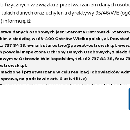
sób fizycznych w związku z przetwarzaniem danych osob
akich danych oraz uchylenia dyrektywy 95/46/WE (ogó
informuję, iż:
stwa danych osobowych jest Starosta Ostrowski, Staros
im z siedzibą w: 63-400 Ostrów Wielkopolski, al. Powstań
x.: 737 84 33,
e-mail: starostwo@powiat-ostrowski.pl
,
www.
h powołał Inspektora Ochrony Danych Osobowych, z siedzi
wym w Ostrowie Wielkopolskim, tel.: 62 737 84 38, fax.: 73
ostrowski.pl
,
madzone i przetwarzane w celu realizacji obowiązków Adm
sprawą, na podstawie art. 6 ust. 1 lit. c)
, co oznacza iż przetwarzanie danych jest niezbędne do w
na administratorze,
h.
suwane w terminach wskazanych w Rozporządzeniu Prezes
 sprawie instrukcji kancelaryjnej, jednolitych rzeczowych w
i i zakresu działania archiwów zakładowych
lub innych przep
nych, którym podlega Administrator Danych.