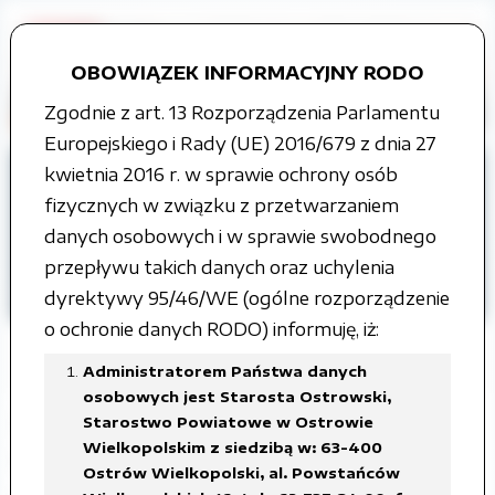
OBOWIĄZEK INFORMACYJNY RODO
Zgodnie z art. 13 Rozporządzenia Parlamentu
Europejskiego i Rady (UE) 2016/679 z dnia 27
Strona główna
kwietnia 2016 r. w sprawie ochrony osób
Organy władzy publicznej
fizycznych w związku z przetwarzaniem
Rada Powiatu
danych osobowych i w sprawie swobodnego
Projekty uchwał Rady Powiatu
przepływu takich danych oraz uchylenia
VII kadencja
dyrektywy 95/46/WE (ogólne rozporządzenie
o ochronie danych RODO) informuję, iż:
Administratorem Państwa danych
osobowych jest Starosta Ostrowski,
XXVI sesja Rady Powiatu
Starostwo Powiatowe w Ostrowie
Wielkopolskim z siedzibą w: 63-400
Ostrowskiego, 24 kwietnia 2026
Ostrów Wielkopolski, al. Powstańców