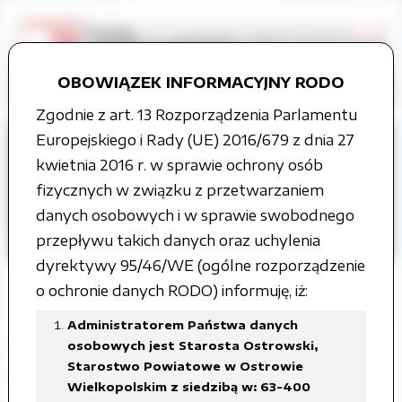
OBOWIĄZEK INFORMACYJNY RODO
Zgodnie z art. 13 Rozporządzenia Parlamentu
Europejskiego i Rady (UE) 2016/679 z dnia 27
Strona główna
kwietnia 2016 r. w sprawie ochrony osób
Organy władzy publicznej
fizycznych w związku z przetwarzaniem
Rada Powiatu
danych osobowych i w sprawie swobodnego
Projekty uchwał Rady Powiatu
przepływu takich danych oraz uchylenia
VII kadencja
dyrektywy 95/46/WE (ogólne rozporządzenie
o ochronie danych RODO) informuję, iż:
Administratorem Państwa danych
XXVI sesja Rady Powiatu
osobowych jest Starosta Ostrowski,
Starostwo Powiatowe w Ostrowie
Ostrowskiego, 24 kwietnia 2026
Wielkopolskim z siedzibą w: 63-400