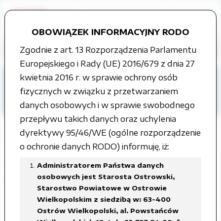
OBOWIĄZEK INFORMACYJNY RODO
Zgodnie z art. 13 Rozporządzenia Parlamentu
Europejskiego i Rady (UE) 2016/679 z dnia 27
Strona główna
Jak załatwić sprawę
kwietnia 2016 r. w sprawie ochrony osób
Wydział Edukacji, Kultury i Sportu
fizycznych w związku z przetwarzaniem
Edukacja
danych osobowych i w sprawie swobodnego
przepływu takich danych oraz uchylenia
dyrektywy 95/46/WE (ogólne rozporządzenie
o ochronie danych RODO) informuję, iż:
Awans zawodowy nauczycieli
Administratorem Państwa danych
początkujących - nowy tryb
osobowych jest Starosta Ostrowski,
Starostwo Powiatowe w Ostrowie
Wielkopolskim z siedzibą w: 63-400
Ostrów Wielkopolski, al. Powstańców