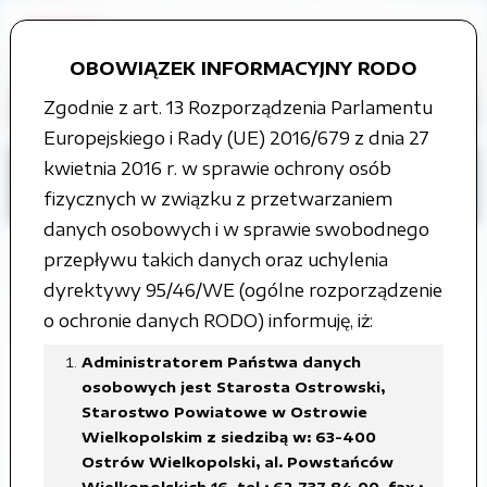
OBOWIĄZEK INFORMACYJNY RODO
Zgodnie z art. 13 Rozporządzenia Parlamentu
Europejskiego i Rady (UE) 2016/679 z dnia 27
kwietnia 2016 r. w sprawie ochrony osób
Strona główna
Tablica ogłoszeń
fizycznych w związku z przetwarzaniem
Ogłoszenia i obwieszczenia
danych osobowych i w sprawie swobodnego
przepływu takich danych oraz uchylenia
dyrektywy 95/46/WE (ogólne rozporządzenie
o ochronie danych RODO) informuję, iż:
Ogłoszenie o konkursie
Administratorem Państwa danych
Zarząd Powiatu Ostrowskiego ogłasza
osobowych jest Starosta Ostrowski,
konkursna stanowisko dyrektora I Liceum
Starostwo Powiatowe w Ostrowie
Wielkopolskim z siedzibą w: 63-400
Ogólnokształcącegoim. Ks. J. Kompałły i W.
Ostrów Wielkopolski, al. Powstańców
Lipskiegow Ostrowie Wielkopolskim, ul.
Wielkopolskich 16, tel.: 62 737 84 00, fax.: