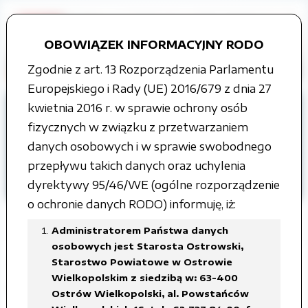
OBOWIĄZEK INFORMACYJNY RODO
Zgodnie z art. 13 Rozporządzenia Parlamentu
Europejskiego i Rady (UE) 2016/679 z dnia 27
Strona główna
kwietnia 2016 r. w sprawie ochrony osób
Organy władzy publicznej
fizycznych w związku z przetwarzaniem
Rada Powiatu
danych osobowych i w sprawie swobodnego
Projekty uchwał Rady Powiatu
przepływu takich danych oraz uchylenia
V kadencja
dyrektywy 95/46/WE (ogólne rozporządzenie
o ochronie danych RODO) informuję, iż:
Administratorem Państwa danych
osobowych jest Starosta Ostrowski,
XLVII Sesja Rady Powiatu
Starostwo Powiatowe w Ostrowie
Wielkopolskim z siedzibą w: 63-400
Ostrowskiego
Ostrów Wielkopolski, al. Powstańców