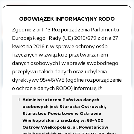
OBOWIĄZEK INFORMACYJNY RODO
Zgodnie z art. 13 Rozporządzenia Parlamentu
Europejskiego i Rady (UE) 2016/679 z dnia 27
kwietnia 2016 r. w sprawie ochrony osób
Strona główna
fizycznych w związku z przetwarzaniem
Organy władzy publicznej
danych osobowych i w sprawie swobodnego
Zarząd Powiatu
przepływu takich danych oraz uchylenia
Protokoły z posiedzenia Zarządu
dyrektywy 95/46/WE (ogólne rozporządzenie
VI kadencja
o ochronie danych RODO) informuję, iż:
Administratorem Państwa danych
osobowych jest Starosta Ostrowski,
Starostwo Powiatowe w Ostrowie
Posiedzenie Zarządu w dniu 17
Wielkopolskim z siedzibą w: 63-400
stycznia 2024 roku
Ostrów Wielkopolski, al. Powstańców
Wielkopolskich 16, tel.: 62 737 84 00, fax.: