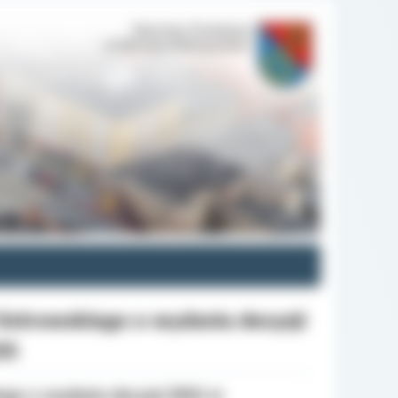
 Ostrowskiego o wydaniu decyzji
25
ego o wydaniu decyzji ZRID nr