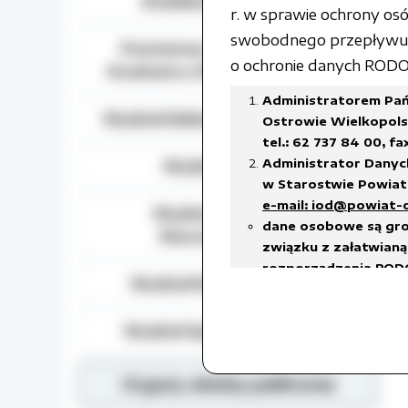
Działalność lobbingowa
r. w sprawie ochrony o
swobodnego przepływu t
Powiatowy Zespół do Spraw
o ochronie danych RODO) 
Orzekania o Niepełnosprawności
Administratorem Pań
Wydział Edukacji, Kultury i Sportu
Ostrowie Wielkopolsk
tel.: 62 737 84 00, fa
Administrator Danyc
Wydział Geodezji
w Starostwie Powiato
e-mail: iod@powiat-
Wydział Gospodarki
dane osobowe są gro
Nieruchomościami
związku z załatwianą 
rozporządzenia RODO
Wydział Rozwoju Powiatu
prawnego ciążącego 
w celach archiwalnyc
Wydział Spraw Społecznych
Dane osobowe będą u
18 stycznia 2011 r. w
w sprawie organizacj
Organy władzy publicznej
czas przetwarzania da