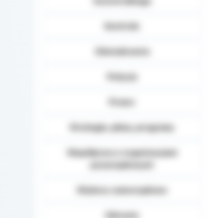
terytorialnego
Kontrole
Oświadczenia
Petycje
Prawo
Strategie, plany, programy
Współpraca z organizacjami
pozarządowymi
Wybory samorządowe
Zdrowie