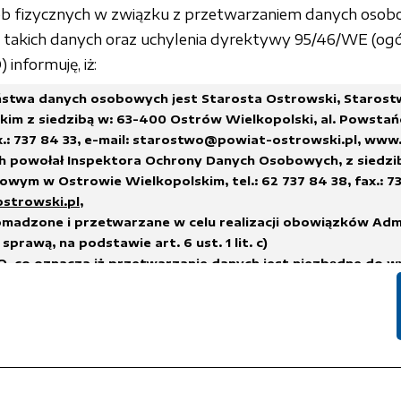
sób fizycznych w związku z przetwarzaniem danych osob
akich danych oraz uchylenia dyrektywy 95/46/WE (ogó
informuję, iż:
stwa danych osobowych jest Starosta Ostrowski, Staros
im z siedzibą w: 63-400 Ostrów Wielkopolski, al. Powstań
x.: 737 84 33,
e-mail: starostwo@powiat-ostrowski.pl
,
www.
h powołał Inspektora Ochrony Danych Osobowych, z siedzi
wym w Ostrowie Wielkopolskim, tel.: 62 737 84 38, fax.: 73
ostrowski.pl
,
madzone i przetwarzane w celu realizacji obowiązków Adm
sprawą, na podstawie art. 6 ust. 1 lit. c)
, co oznacza iż przetwarzanie danych jest niezbędne do w
na administratorze,
h.
suwane w terminach wskazanych w Rozporządzeniu Prezes
 sprawie instrukcji kancelaryjnej, jednolitych rzeczowych w
i i zakresu działania archiwów zakładowych
lub innych przep
nych, którym podlega Administrator Danych.