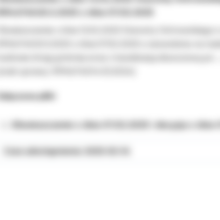
RPA.6740.ID.3.2025 z dnia 07.02.2025
bwieszczenie z dnia 12.02.2025 Starosty Ostrowskiego o
PA.6740.ID.3.2025 z dnia 07.02.2025 o zezwoleniu na real
udowie drogi gminnej wraz z kanalizacją deszczową pn.:
znak sprawy: RPA.6740.14.ID.2024)
ałączone pliki
Obwieszczenie z dnia 07.02.2025 i decyzja z dnia
Czas udostępnienia: 2025-02-14