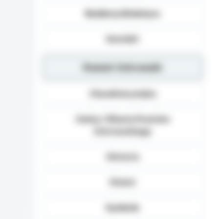
Redakcja Biuletynu
Kontakt
Powiat Ostrowski
Charakterystyka
Gminy i Miasta Powiatu
Ostrowskiego
Historia
Statut
Symbole