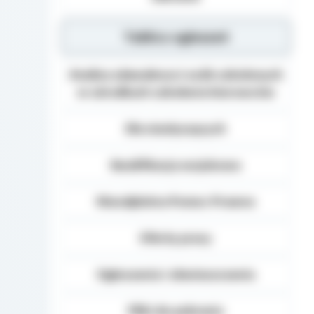
Tablica ogłoszeń
Analiza zdawalnosci osób szkolonych
w ośrodkach szkolenia kierowców
Dla niesłyszących
Kwalifikacja wojskowa
Nieodpłatna Pomoc Prawna
Oferty pracy
Ogłoszenia i obwieszczenia
Pliki do pobrania