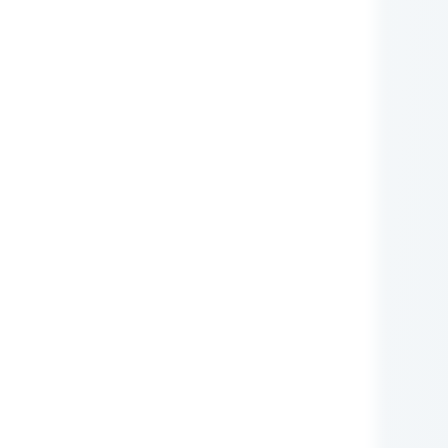
nie Administratora
rych przetwarzane są
zującego prawa (np.:
awnione do ich otrzymywania
i ustawowego ani
zą nam Państwo tych
m RODO, ma prawo do:
iwu wobec przetwarzania
obowych.