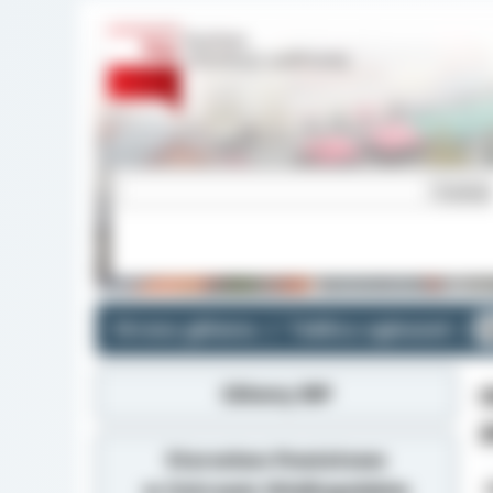
Strona główna
Tablica ogłoszeń
O
Główny BIP
O
Z
Starostwo Powiatowe
w Ostrowie Wielkopolskim