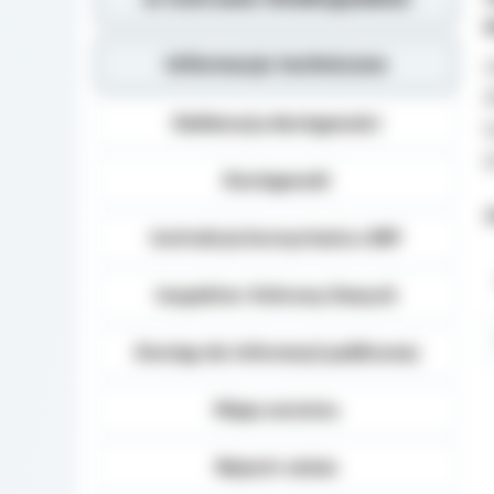
Informacje techniczne
O
R
Deklaracja dostępności
b
(
Dostępność
Z
Instrukcja korzystania z BIP
Inspektor Ochrony Danych
Dostęp do informacji publicznej
Mapa serwisu
Rejestr zmian