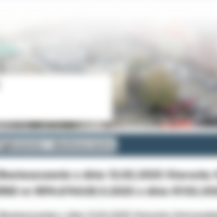
głoszenia i obwieszczenia
bwieszczenie z dnia 12.02.2025 Starosty
RID nr RPA.6740.ID.3.2025 z dnia 07.02.20
Obwieszczenie z dnia 12.02.2025 Starosty Ostrowski