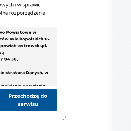
owych i w sprawie
lne rozporządzenie
two Powiatowe w
ców Wielkopolskich 16,
powiat-ostrowski.pl
.
bą
7 84 56,
inistratora Danych, w
ypełnienia obowiązku
Przechodzę do
serwisu
a Rady Ministrów z dnia
ykazów akt oraz instrukcji
isach prawa, regulujących