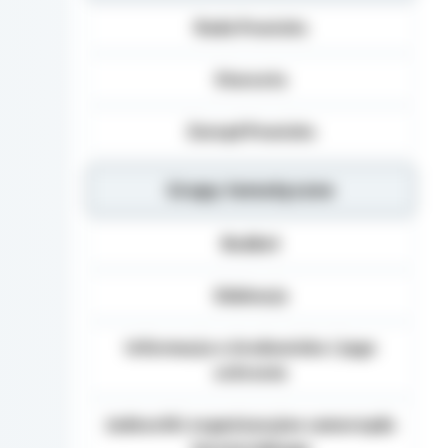
Dane osobowe mogą b
Rada Powiatu
Danych (np.: podmiot
dane osobowe), inst
organom administracj
Starosta
na podstawie przepisó
Podanie danych Osob
Zarząd Powiatu
umownego obowiązku 
danych, realizacja za
Grupy tematyczne
Osoba, której dane 
żądania od Administ
sprostowania, usunię
Budżet
danych, a także prze
wniesienia skargi d
Edukacja
Informacja o środowisku i jego
ochronie
Jednostki organizacyjne samorządu