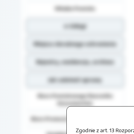
Władze Powiatu
e-Usługi
Miejsca doraźnego schronienia
Rejestry, ewidencja, archiwa
Jak załatwić sprawę
Biuro Powiatowego Rzecznika
Konsumentów
Biuro Promocji i Relacji Społecznych
Zgodnie z art. 13 Rozpo