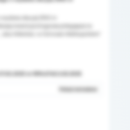
 wydaniu decyzji ZRID nr
izację inwestycji drogowej polegającej na
 „ ulica Wileńska w Ostrowie Wielkopolskim”
 07.02.2025 nr RPA.6740.3.ID.2025
Pokaż metadane