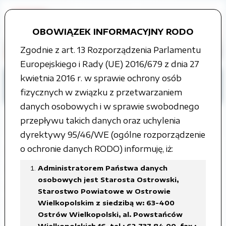
OBOWIĄZEK INFORMACYJNY RODO
Zgodnie z art. 13 Rozporządzenia Parlamentu
Europejskiego i Rady (UE) 2016/679 z dnia 27
kwietnia 2016 r. w sprawie ochrony osób
Strona główna
Tablica ogłoszeń
fizycznych w związku z przetwarzaniem
Ogłoszenia i obwieszczenia
danych osobowych i w sprawie swobodnego
przepływu takich danych oraz uchylenia
dyrektywy 95/46/WE (ogólne rozporządzenie
o ochronie danych RODO) informuję, iż:
Obwieszczenie z dnia 17.02.2025
Starosty Ostrowskiego o wydaniu
Administratorem Państwa danych
osobowych jest Starosta Ostrowski,
decyzji ZRID nr RPA.6740.ID.2.2025 z
Starostwo Powiatowe w Ostrowie
dnia 29.01.2025
Wielkopolskim z siedzibą w: 63-400
Ostrów Wielkopolski, al. Powstańców
Wielkopolskich 16, tel.: 62 737 84 00, fax.: