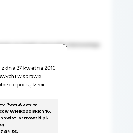
 awans na stopień nauczyciela mianowanego,
z dnia 27 kwietnia 2016
ek
owych i w sprawie
lne rozporządzenie
two Powiatowe w
ców Wielkopolskich 16,
powiat-ostrowski.pl
.
bą
7 84 56,