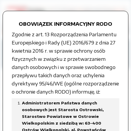
OBOWIĄZEK INFORMACYJNY RODO
Zgodnie z art. 13 Rozporządzenia Parlamentu
Europejskiego i Rady (UE) 2016/679 z dnia 27
Strona główna
Jak załatwić sprawę
kwietnia 2016 r. w sprawie ochrony osób
Wydział Rozwoju Powiatu
fizycznych w związku z przetwarzaniem
Referat Leśnictwa i Ochrony Środowiska
danych osobowych i w sprawie swobodnego
przepływu takich danych oraz uchylenia
dyrektywy 95/46/WE (ogólne rozporządzenie
o ochronie danych RODO) informuję, iż:
Wydawanie kart wędkarskich / kart
Administratorem Państwa danych
łowiectwa podwodnego
osobowych jest Starosta Ostrowski,
Starostwo Powiatowe w Ostrowie
Podstawa prawna:
Wielkopolskim z siedzibą w: 63-400
Ostrów Wielkopolski, al. Powstańców