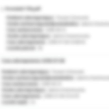
Protokół 178.pdf
Podmiot udostępniający:
Powiat Ostrowski
Osoba wytwarzająca/odpowiedzialna:
Jolanta Orzech
Czas wytworzenia:
2018-06-12
Osoba udostępniająca:
Jolanta Orzechowska
Czas udostępnienia:
2018-07-06 12:08:49
Licznik pobrań:
18
Czas udostępnienia: 2018-07-06
Podmiot udostępniający:
Powiat Ostrowski
Osoba wytwarzająca/odpowiedzialna:
Jolanta Orzechow
Czas wytworzenia:
2018-06-12
Osoba udostępniająca:
Jolanta Orzechowska
Czas udostępnienia:
2018-07-06 12:14:19
Licznik wejść:
54