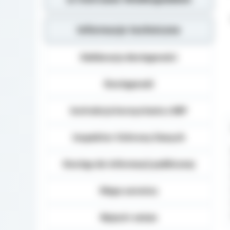
Informacje techniczne
Deklaracja dostępności
Dostępność
Instrukcja korzystania z BIP
Inspektor Ochrony Danych
Dostęp do informacji publicznej
Mapa serwisu
Rejestr zmian