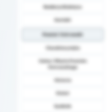
Redakcja Biuletynu
Kontakt
Powiat Ostrowski
Charakterystyka
Gminy i Miasta Powiatu
Ostrowskiego
Historia
Statut
Symbole