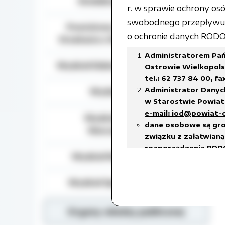
Działalność lobbingowa
r. w sprawie ochrony o
swobodnego przepływu t
Powiatowy Zespół do Spraw
o ochronie danych RODO) 
Orzekania o Niepełnosprawności
Administratorem Pań
Wydział Edukacji, Kultury i Sportu
Ostrowie Wielkopolsk
tel.: 62 737 84 00, fa
Administrator Danyc
Wydział Geodezji
w Starostwie Powiato
e-mail: iod@powiat-
Wydział Gospodarki
dane osobowe są gro
Nieruchomościami
związku z załatwianą 
rozporządzenia RODO
Wydział Rozwoju Powiatu
prawnego ciążącego 
w celach archiwalnyc
Wydział Spraw Społecznych
Dane osobowe będą u
18 stycznia 2011 r. w
w sprawie organizacj
Organy władzy publicznej
czas przetwarzania da