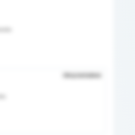
owska
Ukryj metadane
ska