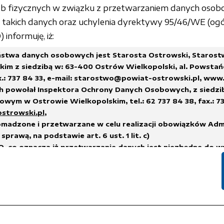
sób fizycznych w związku z przetwarzaniem danych osob
akich danych oraz uchylenia dyrektywy 95/46/WE (ogó
informuję, iż:
stwa danych osobowych jest Starosta Ostrowski, Staros
im z siedzibą w: 63-400 Ostrów Wielkopolski, al. Powstań
x.: 737 84 33,
e-mail: starostwo@powiat-ostrowski.pl
,
www.
h powołał Inspektora Ochrony Danych Osobowych, z siedzi
wym w Ostrowie Wielkopolskim, tel.: 62 737 84 38, fax.: 73
ostrowski.pl
,
madzone i przetwarzane w celu realizacji obowiązków Adm
sprawą, na podstawie art. 6 ust. 1 lit. c)
, co oznacza iż przetwarzanie danych jest niezbędne do w
na administratorze,
h.
suwane w terminach wskazanych w Rozporządzeniu Prezes
 sprawie instrukcji kancelaryjnej, jednolitych rzeczowych w
i i zakresu działania archiwów zakładowych
lub innych przep
nych, którym podlega Administrator Danych.