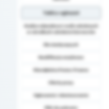
Tablica ogłoszeń
Analiza zdawalnosci osób szkolonych
w ośrodkach szkolenia kierowców
Dla niesłyszących
Kwalifikacja wojskowa
Nieodpłatna Pomoc Prawna
Oferty pracy
Ogłoszenia i obwieszczenia
Pliki do pobrania