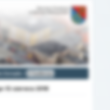
ia Zarządu
V kadencja
o 12 czerwca 2018