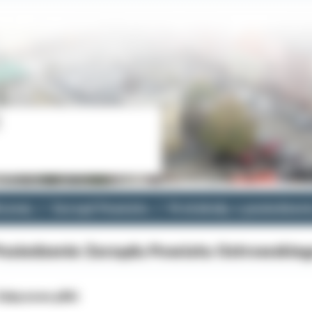
cznej
Zarząd Powiatu
Protokoły z posiedzen
osiedzenie Zarządu Powiatu Ostrowskieg
ałączone pliki