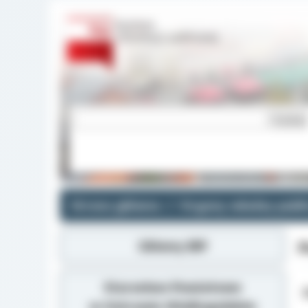
Strona główna
Organy władzy publi
Główny BIP
P
Starostwo Powiatowe
Z
w Ostrowie Wielkopolskim