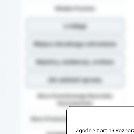
Władze Powiatu
e-Usługi
Miejsca doraźnego schronienia
Rejestry, ewidencja, archiwa
Jak załatwić sprawę
Biuro Powiatowego Rzecznika
Konsumentów
Biuro Promocji i Relacji Społecznych
Zgodnie z art. 13 Rozpo