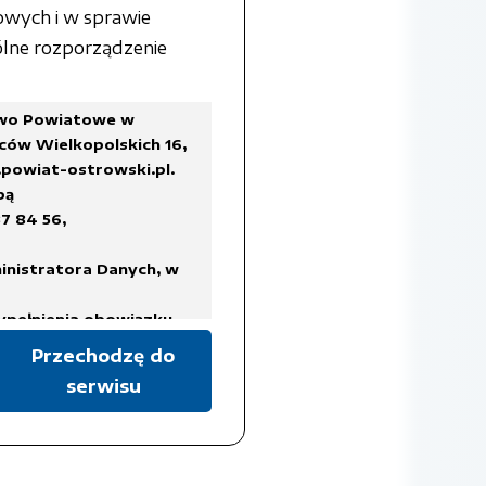
owych i w sprawie
lne rozporządzenie
two Powiatowe w
ców Wielkopolskich 16,
powiat-ostrowski.pl
.
bą
7 84 56,
inistratora Danych, w
ypełnienia obowiązku
Przechodzę do
serwisu
a Rady Ministrów z dnia
ykazów akt oraz instrukcji
isach prawa, regulujących