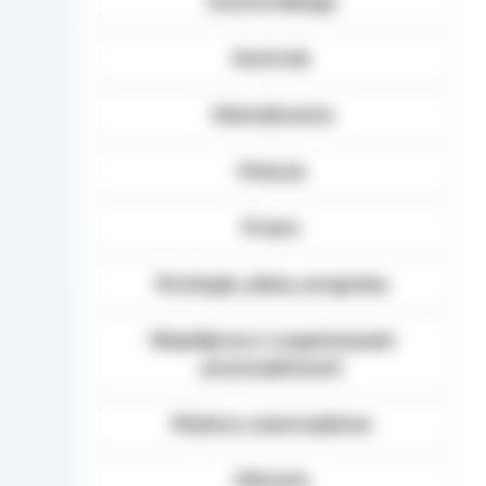
terytorialnego
Kontrole
Oświadczenia
Petycje
Prawo
Strategie, plany, programy
Współpraca z organizacjami
pozarządowymi
Wybory samorządowe
Zdrowie