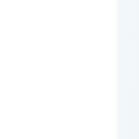
nie Administratora
rych przetwarzane są
zującego prawa (np.:
awnione do ich otrzymywania
i ustawowego ani
zą nam Państwo tych
m RODO, ma prawo do:
iwu wobec przetwarzania
obowych.