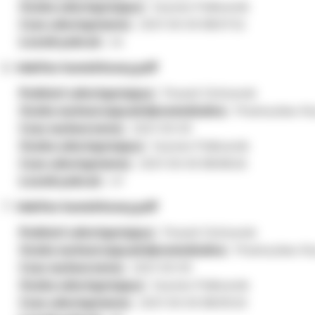
Osoba udostępniająca:
Szymon Pułkownik
Czas udostępnienia:
2021-03-03 08:07:52
Licznik pobrań:
24
telefon komórkowy.pdf
Podmiot udostępniający:
Powiat Ostrowski
Osoba wytwarzająca/odpowiedzialna:
Przemysław Kry
Czas wytworzenia:
2021-03-03
Osoba udostępniająca:
Szymon Pułkownik
Czas udostępnienia:
2021-03-03 08:08:26
Licznik pobrań:
47
telefon komórkowy.pdf
Podmiot udostępniający:
Powiat Ostrowski
Osoba wytwarzająca/odpowiedzialna:
Przemysław Kry
Czas wytworzenia:
2021-03-03
Osoba udostępniająca:
Szymon Pułkownik
Czas udostępnienia:
2021-03-03 08:09:20