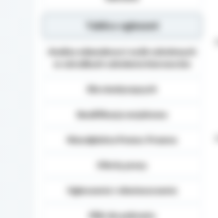
Tablica ogłoszeń
Analiza zdawalnosci osób szkolonych
w ośrodkach szkolenia kierowców
Dla niesłyszących
Kwalifikacja wojskowa
Nieodpłatna Pomoc Prawna
Oferty pracy
Ogłoszenia i obwieszczenia
Pliki do pobrania