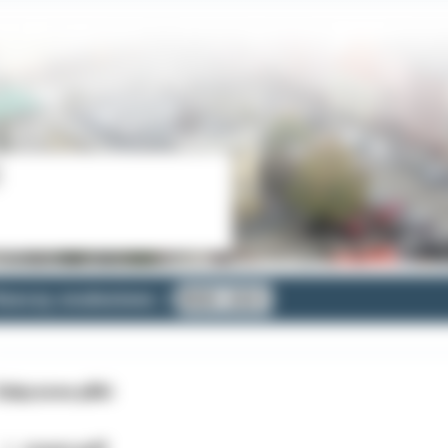
zeczy znalezione
ROK 2021
ałączone pliki