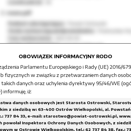
Licznik pobrań:
36
rower.pdf
Podmiot udostępniający:
Powiat Ostrowski
Osoba wytwarzająca/odpowiedzialna:
Przemysław Kry
Czas wytworzenia:
2021-03-03
Osoba udostępniająca:
Szymon Pułkownik
Czas udostępnienia:
2021-03-03 08:13:55
OBOWIĄZEK INFORMACYJNY RODO
Licznik pobrań:
27
rządzenia Parlamentu Europejskiego i Rady (UE) 2016/679 
wózek dziecięcy.pdf
sób fizycznych w związku z przetwarzaniem danych osob
Podmiot udostępniający:
Powiat Ostrowski
akich danych oraz uchylenia dyrektywy 95/46/WE (ogó
Osoba wytwarzająca/odpowiedzialna:
Przemysław Kry
informuję, iż:
Czas wytworzenia:
2021-03-03
stwa danych osobowych jest Starosta Ostrowski, Staros
Osoba udostępniająca:
Szymon Pułkownik
im z siedzibą w: 63-400 Ostrów Wielkopolski, al. Powstań
Czas udostępnienia:
2021-03-03 08:14:19
x.: 737 84 33,
e-mail: starostwo@powiat-ostrowski.pl
,
www.
Licznik pobrań:
28
h powołał Inspektora Ochrony Danych Osobowych, z siedzi
plecak z zawartością.pdf
wym w Ostrowie Wielkopolskim, tel.: 62 737 84 38, fax.: 73