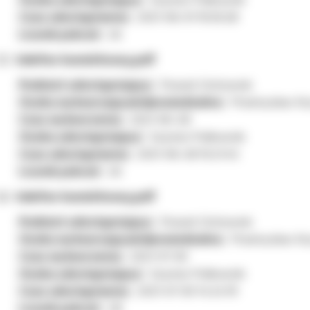
Czas udostępnienia:
2021-06-01 10:35:28
Licznik pobrań:
26
telefon komórkowy.pdf
Podmiot udostępniający:
Powiat Ostrowski
Osoba wytwarzająca/odpowiedzialna:
Przemysław Kry
Czas wytworzenia:
2021-06-28
Osoba udostępniająca:
Szymon Pułkownik
Czas udostępnienia:
2021-06-28 15:21:45
Licznik pobrań:
26
telefon komórkowy.pdf
Podmiot udostępniający:
Powiat Ostrowski
Osoba wytwarzająca/odpowiedzialna:
Przemysław Kry
Czas wytworzenia:
2021-07-30
Osoba udostępniająca:
Szymon Pułkownik
Czas udostępnienia:
2021-07-30 14:24:19
Licznik pobrań:
28