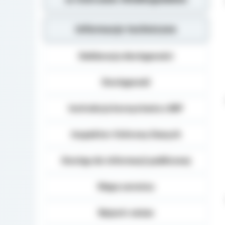
Informacje techniczne
Deklaracja dostępności
Dostępność
Instrukcja korzystania z BIP
Inspektor Ochrony Danych
Dostęp do informacji publicznej
Mapa serwisu
Rejestr zmian