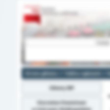
Strona główna
Tablica ogłoszeń
R
Główny BIP
Z
Starostwo Powiatowe
w Ostrowie Wielkopolskim