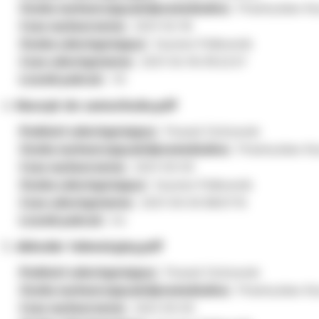
Osoba wytwarzająca/odpowiedzialna:
Przemysław Kry
Czas wytworzenia:
2021-02-16
Osoba udostępniająca:
Szymon Pułkownik
Czas udostępnienia:
2021-02-16 09:22:57
Licznik pobrań:
70
kluczyk do samochodu.pdf
Podmiot udostępniający:
Powiat Ostrowski
Osoba wytwarzająca/odpowiedzialna:
Przemysław Kry
Czas wytworzenia:
2021-03-03
Osoba udostępniająca:
Szymon Pułkownik
Czas udostępnienia:
2021-03-03 08:07:15
Licznik pobrań:
54
dekoder telewizyjny.pdf
Podmiot udostępniający:
Powiat Ostrowski
Osoba wytwarzająca/odpowiedzialna:
Przemysław Kry
Czas wytworzenia:
2021-03-03