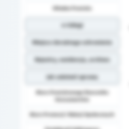
Władze Powiatu
e-Usługi
Miejsca doraźnego schronienia
Rejestry, ewidencja, archiwa
Jak załatwić sprawę
Biuro Powiatowego Rzecznika
Konsumentów
Biuro Promocji i Relacji Społecznych