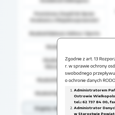
Działalność lobbingowa
Powiatowy Zespół do Spraw
Orzekania o Niepełnosprawności
Wydział Edukacji, Kultury i Sportu
Wydział Geodezji
Zgodnie z art. 13 Rozpo
Wydział Gospodarki
r. w sprawie ochrony o
Nieruchomościami
swobodnego przepływu t
Wydział Rozwoju Powiatu
o ochronie danych RODO) 
Administratorem Pań
Wydział Spraw Społecznych
Ostrowie Wielkopolsk
tel.: 62 737 84 00, fa
Organy władzy publicznej
Administrator Danyc
w Starostwie Powiato