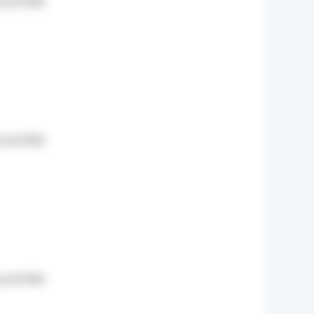
sztofiak
iwu wobec przetwarzania
obowych.
sztofiak
sztofiak