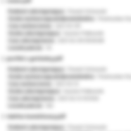
rower.pdf
Podmiot udostępniający:
Powiat Ostrowski
Osoba wytwarzająca/odpowiedzialna:
Przemysław Kry
Czas wytworzenia:
2021-02-09
Osoba udostępniająca:
Szymon Pułkownik
Czas udostępnienia:
2021-02-09 09:00:08
Licznik pobrań:
76
portfel z gotówką.pdf
Podmiot udostępniający:
Powiat Ostrowski
Osoba wytwarzająca/odpowiedzialna:
Przemysław Kry
Czas wytworzenia:
2021-02-12
Osoba udostępniająca:
Szymon Pułkownik
Czas udostępnienia:
2021-02-12 10:13:50
Licznik pobrań:
150
telefon komórkowy.pdf
Podmiot udostępniający:
Powiat Ostrowski