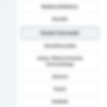
Redakcja Biuletynu
Kontakt
Powiat Ostrowski
Charakterystyka
Gminy i Miasta Powiatu
Ostrowskiego
Historia
Statut
Symbole