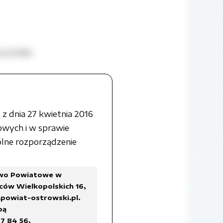
sztofiak
z dnia 27 kwietnia 2016
owych i w sprawie
lne rozporządzenie
sztofiak
two Powiatowe w
ców Wielkopolskich 16,
powiat-ostrowski.pl
.
bą
7 84 56,