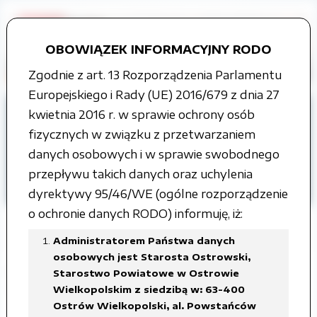
OBOWIĄZEK INFORMACYJNY RODO
Zgodnie z art. 13 Rozporządzenia Parlamentu
Europejskiego i Rady (UE) 2016/679 z dnia 27
Strona główna
kwietnia 2016 r. w sprawie ochrony osób
Organy władzy publicznej
fizycznych w związku z przetwarzaniem
Rada Powiatu
danych osobowych i w sprawie swobodnego
Projekty uchwał Rady Powiatu
przepływu takich danych oraz uchylenia
II kadencja
dyrektywy 95/46/WE (ogólne rozporządzenie
o ochronie danych RODO) informuję, iż:
Administratorem Państwa danych
osobowych jest Starosta Ostrowski,
II kadencja
Starostwo Powiatowe w Ostrowie
Wielkopolskim z siedzibą w: 63-400
Ostrów Wielkopolski, al. Powstańców