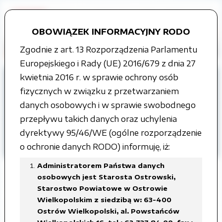
OBOWIĄZEK INFORMACYJNY RODO
Zgodnie z art. 13 Rozporządzenia Parlamentu
Europejskiego i Rady (UE) 2016/679 z dnia 27
kwietnia 2016 r. w sprawie ochrony osób
Strona główna
Grupy tematyczne
fizycznych w związku z przetwarzaniem
Informacja o środowisku i jego ochronie
danych osobowych i w sprawie swobodnego
Instalacje wytwarzające pola
przepływu takich danych oraz uchylenia
elektromagnetyczne
dyrektywy 95/46/WE (ogólne rozporządzenie
o ochronie danych RODO) informuję, iż:
Miasto Ostrów Wielkopolski
Administratorem Państwa danych
osobowych jest Starosta Ostrowski,
Starostwo Powiatowe w Ostrowie
Wielkopolskim z siedzibą w: 63-400
Zmiana zgłaszenia stacji bazowej
Ostrów Wielkopolski, al. Powstańców
telefonii komórkowej operatora P4