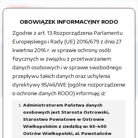
OBOWIĄZEK INFORMACYJNY RODO
Zgodnie z art. 13 Rozporządzenia Parlamentu
Europejskiego i Rady (UE) 2016/679 z dnia 27
Strona główna
Grupy tematyczne
kwietnia 2016 r. w sprawie ochrony osób
Informacja o środowisku i jego ochronie
fizycznych w związku z przetwarzaniem
Instalacje wytwarzające pola
danych osobowych i w sprawie swobodnego
elektromagnetyczne
przepływu takich danych oraz uchylenia
dyrektywy 95/46/WE (ogólne rozporządzenie
Miasto Ostrów Wielkopolski
o ochronie danych RODO) informuję, iż:
Administratorem Państwa danych
osobowych jest Starosta Ostrowski,
Starostwo Powiatowe w Ostrowie
Zmiana zgłaszenia stacji bazowej
Wielkopolskim z siedzibą w: 63-400
Ostrów Wielkopolski, al. Powstańców
telefonii komórkowej operatora P4