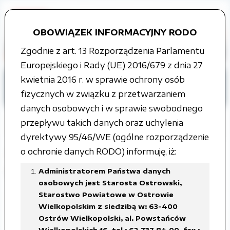
OBOWIĄZEK INFORMACYJNY RODO
Zgodnie z art. 13 Rozporządzenia Parlamentu
Europejskiego i Rady (UE) 2016/679 z dnia 27
kwietnia 2016 r. w sprawie ochrony osób
Strona główna
Tablica ogłoszeń
fizycznych w związku z przetwarzaniem
Rzeczy znalezione
ROK 2017
danych osobowych i w sprawie swobodnego
przepływu takich danych oraz uchylenia
dyrektywy 95/46/WE (ogólne rozporządzenie
o ochronie danych RODO) informuję, iż:
Wezwanie do odbioru depozytu -
rower
Administratorem Państwa danych
osobowych jest Starosta Ostrowski,
Starostwo Powiatowe w Ostrowie
Załączone pliki
Wielkopolskim z siedzibą w: 63-400
Ostrów Wielkopolski, al. Powstańców
rower.pdf
Wielkopolskich 16, tel.: 62 737 84 00, fax.: