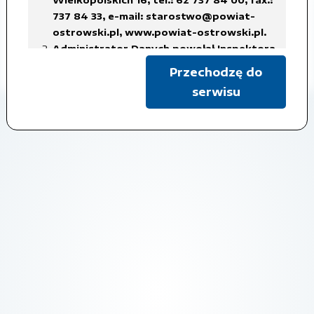
737 84 33,
e-mail: starostwo@powiat-
Czas udostępnienia: 2017-04-25
ostrowski.pl
,
www.powiat-ostrowski.pl
.
Administrator Danych powołał Inspektora
Pokaż metadane
Ochrony Danych Osobowych, z siedzibą
Przechodzę do
w Starostwie Powiatowym w Ostrowie
serwisu
Wielkopolskim, tel.: 62 737 84 38, fax.: 737
84 56,
e-mail: iod@powiat-ostrowski.pl
,
dane osobowe są gromadzone i
przetwarzane w celu realizacji
obowiązków Administratora Danych, w
związku z załatwianą sprawą, na
podstawie art. 6 ust. 1 lit. c)
rozporządzenia RODO, co oznacza iż
przetwarzanie danych jest niezbędne do
wypełnienia obowiązku prawnego
ciążącego na administratorze,
w celach archiwalnych.
Dane osobowe będą usuwane w terminach