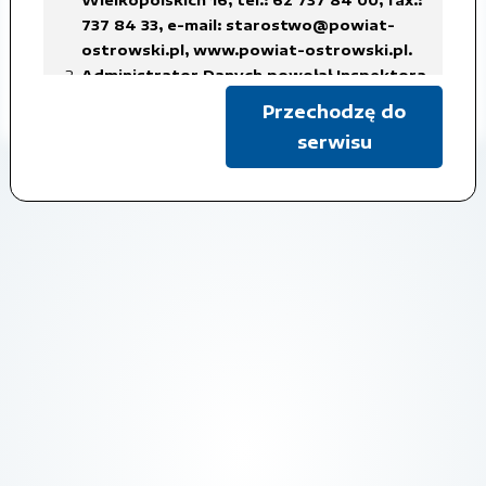
737 84 33,
e-mail: starostwo@powiat-
Czas udostępnienia: 2017-07-06
ostrowski.pl
,
www.powiat-ostrowski.pl
.
Administrator Danych powołał Inspektora
Pokaż metadane
Ochrony Danych Osobowych, z siedzibą
Przechodzę do
w Starostwie Powiatowym w Ostrowie
serwisu
Wielkopolskim, tel.: 62 737 84 38, fax.: 737
84 56,
e-mail: iod@powiat-ostrowski.pl
,
dane osobowe są gromadzone i
przetwarzane w celu realizacji
obowiązków Administratora Danych, w
związku z załatwianą sprawą, na
podstawie art. 6 ust. 1 lit. c)
rozporządzenia RODO, co oznacza iż
przetwarzanie danych jest niezbędne do
wypełnienia obowiązku prawnego
ciążącego na administratorze,
w celach archiwalnych.
Dane osobowe będą usuwane w terminach