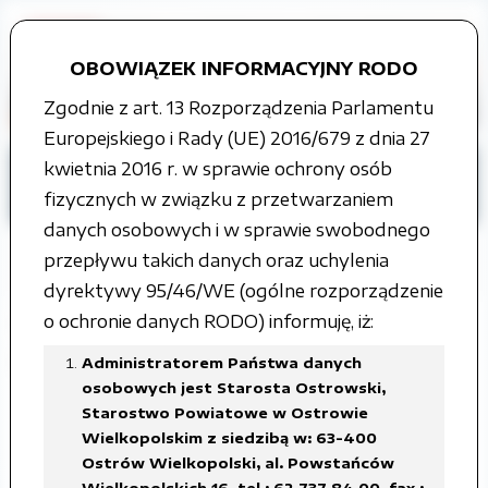
OBOWIĄZEK INFORMACYJNY RODO
Zgodnie z art. 13 Rozporządzenia Parlamentu
Europejskiego i Rady (UE) 2016/679 z dnia 27
kwietnia 2016 r. w sprawie ochrony osób
Strona główna
Tablica ogłoszeń
fizycznych w związku z przetwarzaniem
Rzeczy znalezione
ROK 2017
danych osobowych i w sprawie swobodnego
przepływu takich danych oraz uchylenia
dyrektywy 95/46/WE (ogólne rozporządzenie
o ochronie danych RODO) informuję, iż:
Wezwanie do odbioru depozytu -
telefon komórkowy
Administratorem Państwa danych
osobowych jest Starosta Ostrowski,
Starostwo Powiatowe w Ostrowie
Załączone pliki
Wielkopolskim z siedzibą w: 63-400
Ostrów Wielkopolski, al. Powstańców
telefon komórkowy.pdf
Wielkopolskich 16, tel.: 62 737 84 00, fax.: