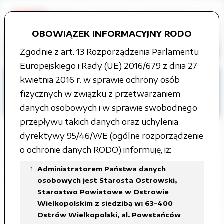
OBOWIĄZEK INFORMACYJNY RODO
Zgodnie z art. 13 Rozporządzenia Parlamentu
Europejskiego i Rady (UE) 2016/679 z dnia 27
Strona główna
Jak załatwić sprawę
kwietnia 2016 r. w sprawie ochrony osób
Wydział Edukacji, Kultury i Sportu
fizycznych w związku z przetwarzaniem
Organizacje pozarządowe
danych osobowych i w sprawie swobodnego
przepływu takich danych oraz uchylenia
dyrektywy 95/46/WE (ogólne rozporządzenie
o ochronie danych RODO) informuję, iż:
EWIDENCJA STOWARZYSZEŃ
Administratorem Państwa danych
ZWYKŁYCH
osobowych jest Starosta Ostrowski,
Starostwo Powiatowe w Ostrowie
Wielkopolskim z siedzibą w: 63-400
Ewidencja stowarzyszeń zwykłych
Ostrów Wielkopolski, al. Powstańców
działających na terenie powiatu ostrowskiego