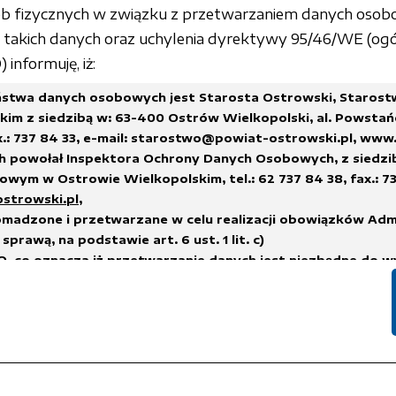
sób fizycznych w związku z przetwarzaniem danych osob
akich danych oraz uchylenia dyrektywy 95/46/WE (ogó
informuję, iż:
stwa danych osobowych jest Starosta Ostrowski, Staros
im z siedzibą w: 63-400 Ostrów Wielkopolski, al. Powstań
x.: 737 84 33,
e-mail: starostwo@powiat-ostrowski.pl
,
www.
h powołał Inspektora Ochrony Danych Osobowych, z siedzi
wym w Ostrowie Wielkopolskim, tel.: 62 737 84 38, fax.: 73
ostrowski.pl
,
madzone i przetwarzane w celu realizacji obowiązków Adm
sprawą, na podstawie art. 6 ust. 1 lit. c)
, co oznacza iż przetwarzanie danych jest niezbędne do w
na administratorze,
h.
suwane w terminach wskazanych w Rozporządzeniu Prezes
 sprawie instrukcji kancelaryjnej, jednolitych rzeczowych w
i i zakresu działania archiwów zakładowych
lub innych przep
nych, którym podlega Administrator Danych.