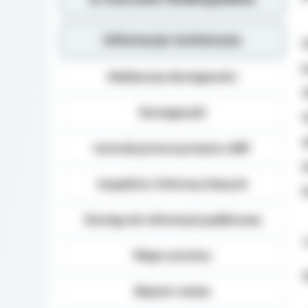
Informacje techniczne
I
J
Deklaracja dostępności
Dostępność
Instrukcja korzystania z BIP
Inspektor Ochrony Danych
Dostęp do informacji publicznej
d
Mapa serwisu
Z
Rejestr zmian