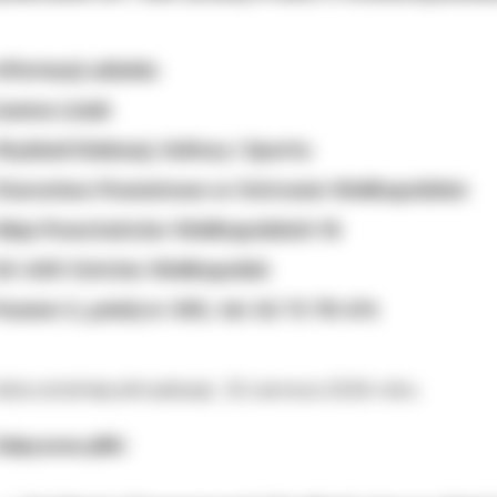
nformacji udziela:
oanna Lisiak
Wydział Edukacji, Kultury i Sportu
Starostwo Powiatowe w Ostrowie Wielkopolskim
Aleja Powstańców Wielkopolskich 16
63-400 Ostrów Wielkopolski
Poziom 3, pokój nr 305, tel. 62 73 78 474
ata ostatniej aktualizacji: 25 czerwca 2026 roku
ałączone pliki