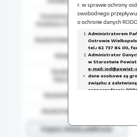
Działalność lobbingowa
r. w sprawie ochrony o
swobodnego przepływu t
Powiatowy Zespół do Spraw
o ochronie danych RODO) 
Orzekania o Niepełnosprawności
Administratorem Pań
Wydział Edukacji, Kultury i Sportu
Ostrowie Wielkopolsk
tel.: 62 737 84 00, fa
Administrator Danyc
Wydział Geodezji
w Starostwie Powiato
e-mail: iod@powiat-
Wydział Gospodarki
dane osobowe są gro
Nieruchomościami
związku z załatwianą 
rozporządzenia RODO
Wydział Rozwoju Powiatu
prawnego ciążącego 
w celach archiwalnyc
Wydział Spraw Społecznych
Dane osobowe będą u
18 stycznia 2011 r. w
w sprawie organizacj
Organy władzy publicznej
czas przetwarzania da