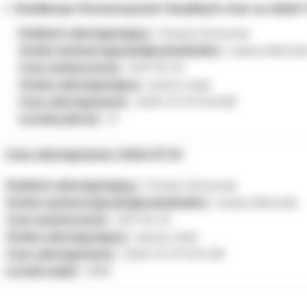
Ewidencja Stowarzyszeń Zwykłych stan na dzień 
Podmiot udostępniający:
Powiat Ostrowski
Osoba wytwarzająca/odpowiedzialna:
Łukasz Bartcza
Czas wytworzenia:
2017-10-25
Osoba udostępniająca:
Joanna Lisiak
Czas udostępnienia:
2026-07-01 12:53:38
Licznik pobrań:
31
Czas udostępnienia: 2026-07-01
Podmiot udostępniający:
Powiat Ostrowski
Osoba wytwarzająca/odpowiedzialna:
Łukasz Bartczak
Czas wytworzenia:
2017-10-25
Osoba udostępniająca:
Joanna Lisiak
Czas udostępnienia:
2026-07-01 12:54:18
Licznik wejść:
3399