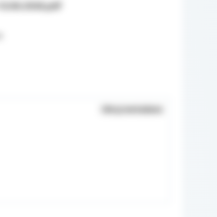
12.06.2026.pdf
k
Ukryj metadane