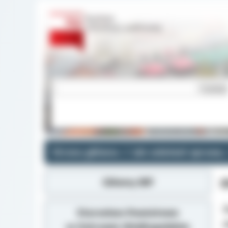
Strona główna
Jak załatwić sprawę
Główny BIP
Starostwo Powiatowe
w Ostrowie Wielkopolskim