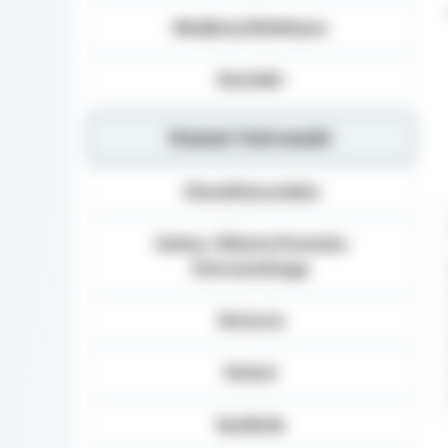
Redakcja Biuletynu
Kontakt
Powiat Ostrowski
Charakterystyka
Gminy i Miasta Powiatu
Ostrowskiego
Historia
Statut
Symbole