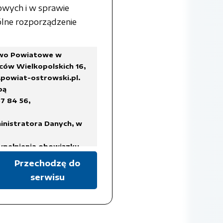
owych i w sprawie
lne rozporządzenie
two Powiatowe w
ców Wielkopolskich 16,
powiat-ostrowski.pl
.
bą
7 84 56,
inistratora Danych, w
ypełnienia obowiązku
Przechodzę do
serwisu
a Rady Ministrów z dnia
ykazów akt oraz instrukcji
isach prawa, regulujących