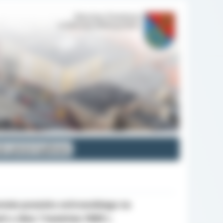
je pozarządowe
renie powiatu ostrowskiego na
 z dnia 7 kwietnia 1989 r.