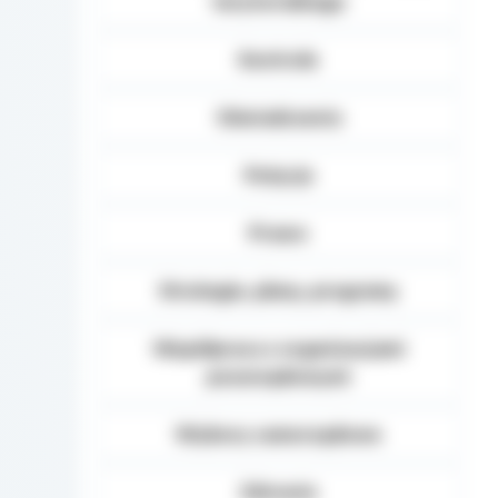
terytorialnego
Kontrole
Oświadczenia
Petycje
Prawo
Strategie, plany, programy
Współpraca z organizacjami
pozarządowymi
Wybory samorządowe
Zdrowie