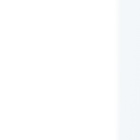
nie Administratora
rych przetwarzane są
zującego prawa (np.:
awnione do ich otrzymywania
i ustawowego ani
zą nam Państwo tych
m RODO, ma prawo do:
iwu wobec przetwarzania
obowych.