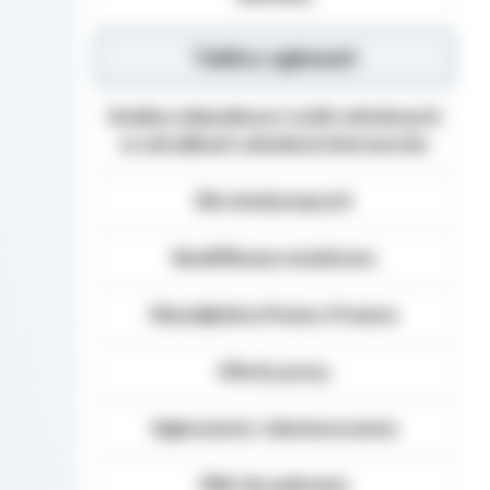
Tablica ogłoszeń
Analiza zdawalnosci osób szkolonych
w ośrodkach szkolenia kierowców
Dla niesłyszących
Kwalifikacja wojskowa
Nieodpłatna Pomoc Prawna
Oferty pracy
Ogłoszenia i obwieszczenia
Pliki do pobrania