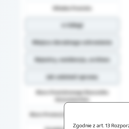
Władze Powiatu
e-Usługi
Miejsca doraźnego schronienia
Rejestry, ewidencja, archiwa
Jak załatwić sprawę
Biuro Powiatowego Rzecznika
Konsumentów
Biuro Promocji i Relacji Społecznych
Zgodnie z art. 13 Rozpo