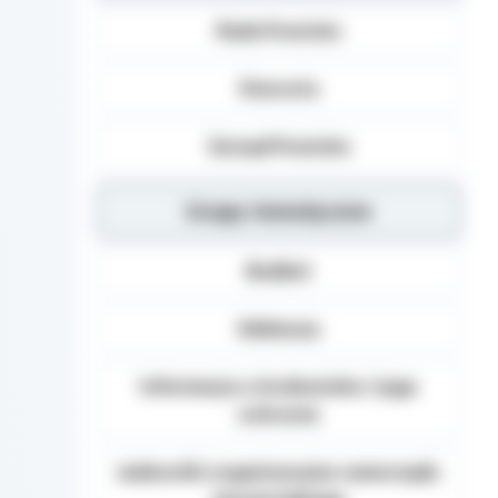
Dane osobowe mogą b
Rada Powiatu
Danych (np.: podmiot
dane osobowe), inst
organom administracj
Starosta
na podstawie przepisó
Podanie danych Osob
Zarząd Powiatu
umownego obowiązku 
danych, realizacja za
Grupy tematyczne
Osoba, której dane 
żądania od Administ
sprostowania, usunię
Budżet
danych, a także prze
wniesienia skargi d
Edukacja
Informacja o środowisku i jego
ochronie
Jednostki organizacyjne samorządu