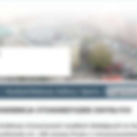
Wydział Edukacji, Kultury i Sportu
Organizac
EWIDENCJA STOWARZYSZEŃ ZWYKŁYCH
Ewidencja stowarzyszeń zwykłych działających na te
podstawie art. 40b ustawy Prawo o stowarzyszeniach