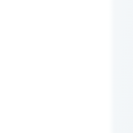
nie Administratora
rych przetwarzane są
zującego prawa (np.:
awnione do ich otrzymywania
i ustawowego ani
zą nam Państwo tych
m RODO, ma prawo do:
iwu wobec przetwarzania
obowych.