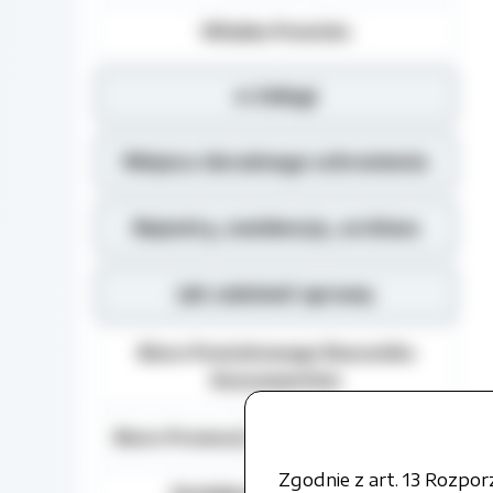
Władze Powiatu
e-Usługi
Miejsca doraźnego schronienia
Rejestry, ewidencja, archiwa
Jak załatwić sprawę
Biuro Powiatowego Rzecznika
Konsumentów
Biuro Promocji i Relacji Społecznych
Zgodnie z art. 13 Rozpo