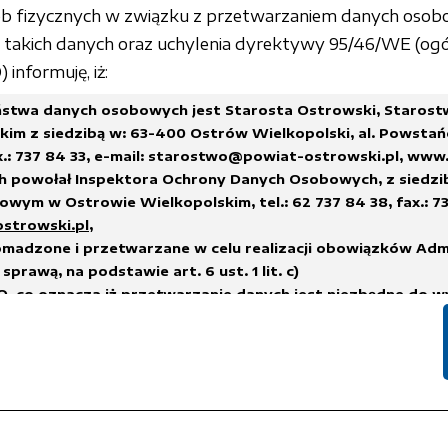
sób fizycznych w związku z przetwarzaniem danych osob
akich danych oraz uchylenia dyrektywy 95/46/WE (ogó
informuję, iż:
stwa danych osobowych jest Starosta Ostrowski, Staros
im z siedzibą w: 63-400 Ostrów Wielkopolski, al. Powstań
x.: 737 84 33,
e-mail: starostwo@powiat-ostrowski.pl
,
www.
h powołał Inspektora Ochrony Danych Osobowych, z siedzi
wym w Ostrowie Wielkopolskim, tel.: 62 737 84 38, fax.: 73
ostrowski.pl
,
madzone i przetwarzane w celu realizacji obowiązków Adm
sprawą, na podstawie art. 6 ust. 1 lit. c)
, co oznacza iż przetwarzanie danych jest niezbędne do w
na administratorze,
h.
suwane w terminach wskazanych w Rozporządzeniu Prezes
 sprawie instrukcji kancelaryjnej, jednolitych rzeczowych w
i i zakresu działania archiwów zakładowych
lub innych przep
nych, którym podlega Administrator Danych.