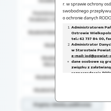
Działalność lobbingowa
r. w sprawie ochrony o
swobodnego przepływu t
Powiatowy Zespół do Spraw
o ochronie danych RODO) 
Orzekania o Niepełnosprawności
Administratorem Pań
Wydział Edukacji, Kultury i Sportu
Ostrowie Wielkopolsk
tel.: 62 737 84 00, fa
Administrator Danyc
Wydział Geodezji
w Starostwie Powiato
e-mail: iod@powiat-
Wydział Gospodarki
dane osobowe są gro
Nieruchomościami
związku z załatwianą 
rozporządzenia RODO
Wydział Rozwoju Powiatu
prawnego ciążącego 
w celach archiwalnyc
Wydział Spraw Społecznych
Dane osobowe będą u
18 stycznia 2011 r. w
w sprawie organizacj
Organy władzy publicznej
czas przetwarzania da