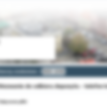
zeczy znalezione
ROK 2018
ezwanie do odbioru depozytu - telefon
ałączone pliki