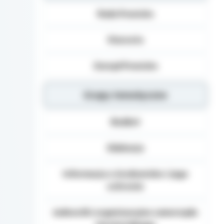
Dane osobowe mogą b
Rada Powiatu
Danych (np.: podmiot
dane osobowe), inst
organom administracj
Starosta
na podstawie przepisó
Podanie danych Osob
Zarząd Powiatu
umownego obowiązku 
danych, realizacja za
Grupy tematyczne
Osoba, której dane 
żądania od Administ
sprostowania, usunię
Budżet
danych, a także prze
wniesienia skargi d
Edukacja
Informacja o środowisku i jego
ochronie
Jednostki organizacyjne samorządu