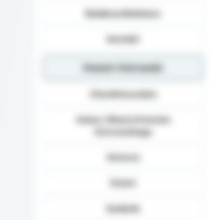
Redakcja Biuletynu
Kontakt
Powiat Ostrowski
Charakterystyka
Gminy i Miasta Powiatu
Ostrowskiego
Historia
Statut
Symbole