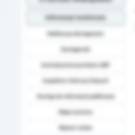
Informacje techniczne
Deklaracja dostępności
Dostępność
Instrukcja korzystania z BIP
Inspektor Ochrony Danych
Dostęp do informacji publicznej
Mapa serwisu
Rejestr zmian