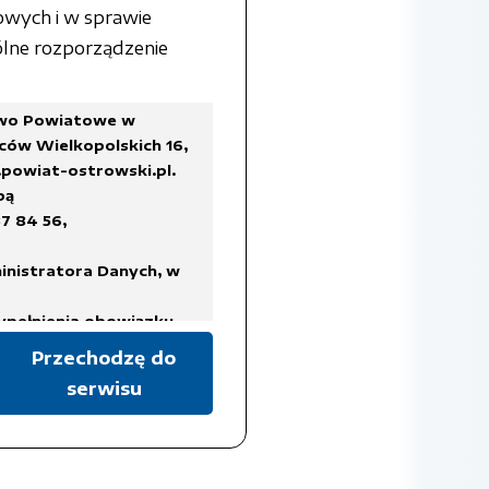
owych i w sprawie
lne rozporządzenie
two Powiatowe w
ców Wielkopolskich 16,
powiat-ostrowski.pl
.
bą
7 84 56,
inistratora Danych, w
ypełnienia obowiązku
Przechodzę do
serwisu
a Rady Ministrów z dnia
ykazów akt oraz instrukcji
isach prawa, regulujących