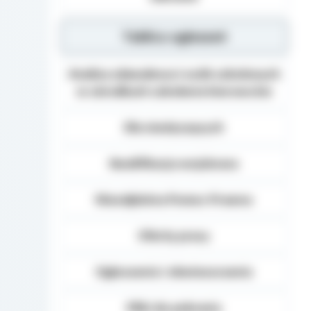
Tablica ogłoszeń
Analiza zdawalnosci osób szkolonych
w ośrodkach szkolenia kierowców
Dla niesłyszących
Kwalifikacja wojskowa
Nieodpłatna Pomoc Prawna
Oferty pracy
Ogłoszenia i obwieszczenia
Pliki do pobrania