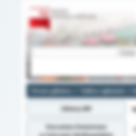
Strona główna
Tablica ogłoszeń
R
Główny BIP
W
Starostwo Powiatowe
Z
w Ostrowie Wielkopolskim