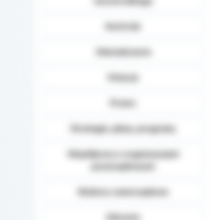
terytorialnego
Kontrole
Oświadczenia
Petycje
Prawo
Strategie, plany, programy
Współpraca z organizacjami
pozarządowymi
Wybory samorządowe
Zdrowie