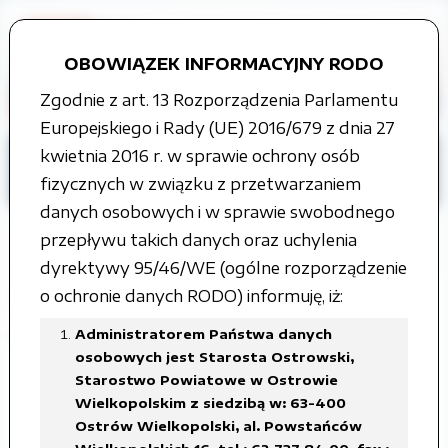
OBOWIĄZEK INFORMACYJNY RODO
Zgodnie z art. 13 Rozporządzenia Parlamentu
Europejskiego i Rady (UE) 2016/679 z dnia 27
kwietnia 2016 r. w sprawie ochrony osób
Strona główna
Tablica ogłoszeń
fizycznych w związku z przetwarzaniem
Rzeczy znalezione
ROK 2017
danych osobowych i w sprawie swobodnego
przepływu takich danych oraz uchylenia
dyrektywy 95/46/WE (ogólne rozporządzenie
o ochronie danych RODO) informuję, iż:
Wezwanie do odbioru depozytu -
rower
Administratorem Państwa danych
osobowych jest Starosta Ostrowski,
Starostwo Powiatowe w Ostrowie
Załączone pliki
Wielkopolskim z siedzibą w: 63-400
Ostrów Wielkopolski, al. Powstańców
rower.pdf