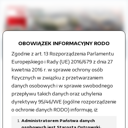
OBOWIĄZEK INFORMACYJNY RODO
Strona główna
Tablica ogłoszeń
Sprzedaż nieruchomości
Zgodnie z art. 13 Rozporządzenia Parlamentu
Europejskiego i Rady (UE) 2016/679 z dnia 27
kwietnia 2016 r. w sprawie ochrony osób
fizycznych w związku z przetwarzaniem
Sprzedaż nieruchomości
danych osobowych i w sprawie swobodnego
przepływu takich danych oraz uchylenia
dyrektywy 95/46/WE (ogólne rozporządzenie
Strony:
1
2
3
4
o ochronie danych RODO) informuję, iż:
Administratorem Państwa danych
osobowych jest Starosta Ostrowski,