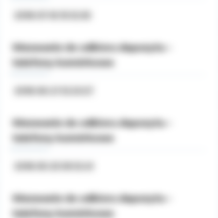
Prezesa Urzędu Ochrony Danych
2018-07-16 15:12:30
Osobowych.
Wezwanie do odbioru depozytu -
telefony komórkowe
2018-06-21 12:23:27
Wezwanie do odbioru depozytu -
telefony komórkowe
2018-05-25 09:12:41
Wezwanie do odbioru depozytu -
telefony komórkowe