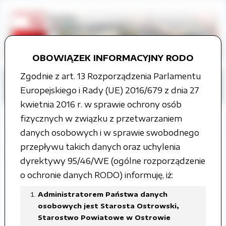
OBOWIĄZEK INFORMACYJNY RODO
Zgodnie z art. 13 Rozporządzenia Parlamentu
Strona główna
Tablica ogłoszeń
Europejskiego i Rady (UE) 2016/679 z dnia 27
Rzeczy znalezione
ROK 2018
kwietnia 2016 r. w sprawie ochrony osób
fizycznych w związku z przetwarzaniem
danych osobowych i w sprawie swobodnego
przepływu takich danych oraz uchylenia
ROK 2018
dyrektywy 95/46/WE (ogólne rozporządzenie
o ochronie danych RODO) informuję, iż:
Strony:
1
2
Administratorem Państwa danych
osobowych jest Starosta Ostrowski,
Starostwo Powiatowe w Ostrowie