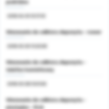
podróżna
2018-04-10 13:17:10
Wezwanie do odbioru depozytu - rower
2018-03-30 11:20:58
Wezwanie do odbioru depozytu -
telefon komórkowy
2018-03-08 13:51:56
Wezwanie do odbioru depozytu -
pieniądze - PLN