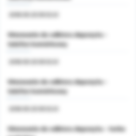
2018-05-25 09:12:41
Wezwanie do odbioru depozytu -
telefon komórkowy
2018-05-25 09:12:41
Wezwanie do odbioru depozytu -
telefon komórkowy
2018-05-25 09:12:41
Wezwanie do odbioru depozytu - torba